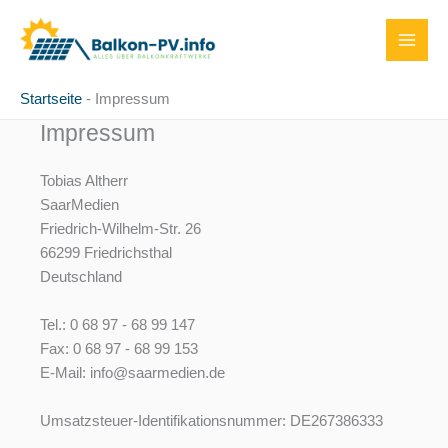
Zum
Inhalt
MAI
springen
MEN
Startseite
-
Impressum
Impressum
Tobias Altherr
SaarMedien
Friedrich-Wilhelm-Str. 26
66299 Friedrichsthal
Deutschland
Tel.: 0 68 97 - 68 99 147
Fax: 0 68 97 - 68 99 153
E-Mail: info@saarmedien.de
Umsatzsteuer-Identifikationsnummer: DE267386333